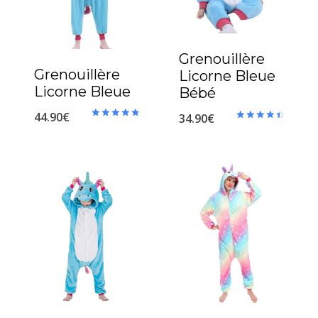
Grenouillère
Grenouillère
Licorne Bleue
Licorne Bleue
Bébé
44.90
€
34.90
€
Note
Note
4.90
4.56
sur 5
sur 5