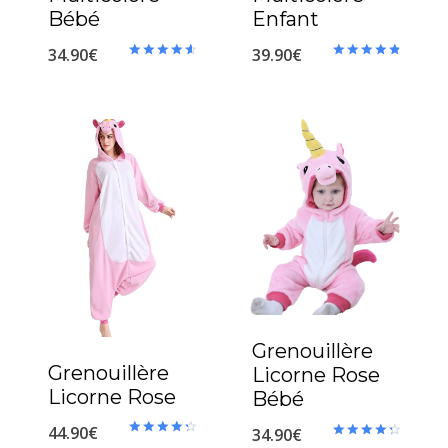
Bébé
Enfant
34.90
€
39.90
€
Note
Note
4.71
4.89
sur 5
sur 5
Grenouillère
Grenouillère
Licorne Rose
Licorne Rose
Bébé
44.90
€
34.90
€
Note