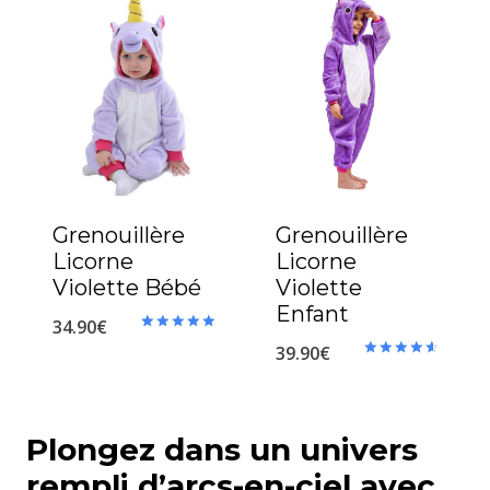
Grenouillère
Grenouillère
Licorne
Licorne
Violette Bébé
Violette
Enfant
34.90
€
Note
39.90
€
5.00
Note
sur 5
4.67
sur 5
Plongez dans un univers
rempli d’arcs-en-ciel avec