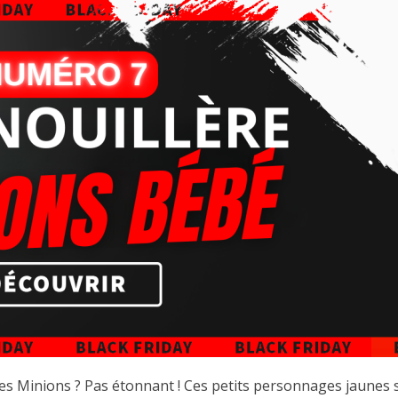
es Minions ? Pas étonnant ! Ces petits personnages jaunes s