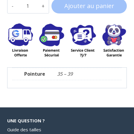
quantité
Ajouter au panier
de
Chaussons
Alien
Toy
Story
Pointure
35 – 39
UNE QUESTION ?
Guide des tailles