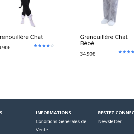
renouillère Chat
Grenouillère Chat
Bébé
4.90
€
Note
34.90
€
4.30
Note
sur 5
4.40
sur 5
S
INFORMATIONS
RESTEZ CONNE
Conditions Générales de
Newsletter
Vente