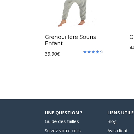
Grenouillère Souris
G
Enfant
4
39.90
€
Note
4.50
sur 5
UNE QUESTION ?
LIENS UTILE
Guide des tailles
Blog
Suivez votre colis
Avis client