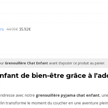
Le
Le
irs
44.90
€
35.92
€
prix
prix
initial
actuel
était :
est :
44.90€.
35.92€.
pour
Grenouillère Chat Enfant
avant d’ajouter ce produit au panier.
nfant de bien-être grâce à l’ad
x
tendresse avec notre
grenouillère pyjama chat enfant
, un
 félin transforme le moment du coucher en une aventure ple