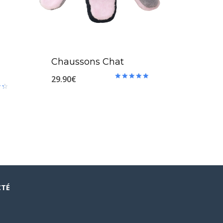
Chaussons Chat
29.90
€
Note
5.00
sur 5
CTÉ