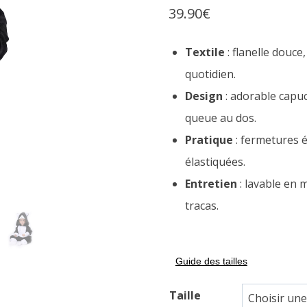
39.90
€
sur
notations
client
Textile
: flanelle douc
quotidien.
Design
: adorable capuc
queue au dos.
Pratique
: fermetures 
élastiquées.
Entretien
: lavable en 
tracas.
Guide des tailles
Taille