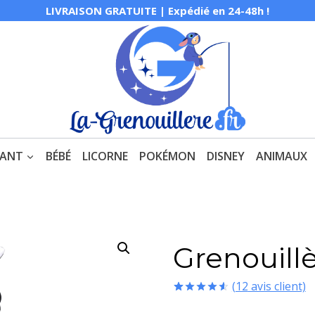
LIVRAISON GRATUITE | Expédié en 24-48h !
FANT
BÉBÉ
LICORNE
POKÉMON
DISNEY
ANIMAUX
Grenouill
(
12
avis client)
Noté
12
4.58
sur 5 basé