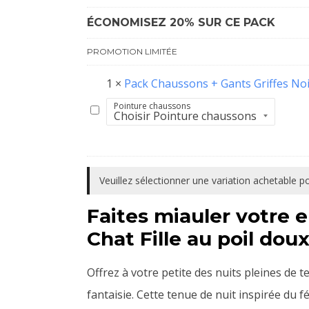
Chat
ÉCONOMISEZ 20% SUR CE PACK
Enfant
PROMOTION LIMITÉE
1
×
Pack Chaussons + Gants Griffes No
Pointure chaussons
Pack
Chaussons
+
Gants
Veuillez sélectionner une variation achetable 
Griffes
Faites miauler votre e
Noirs
Chat Fille au poil dou
Offrez à votre petite des nuits pleines de 
fantaisie. Cette tenue de nuit inspirée du