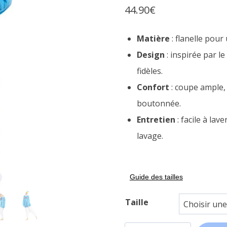
44.90
€
sur
notations
client
Matière
: flanelle pou
Design
: inspirée par l
fidèles.
Confort
: coupe ample,
boutonnée.
Entretien
: facile à la
lavage.
Guide des tailles
Taille