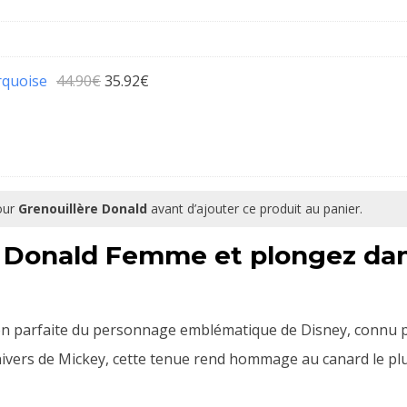
Le
Le
rquoise
44.90
€
35.92
€
prix
prix
initial
actuel
était :
est :
44.90€.
35.92€.
pour
Grenouillère Donald
avant d’ajouter ce produit au panier.
re Donald Femme et plongez dan
ion parfaite du personnage emblématique de Disney, connu
univers de Mickey, cette tenue rend hommage au canard le p