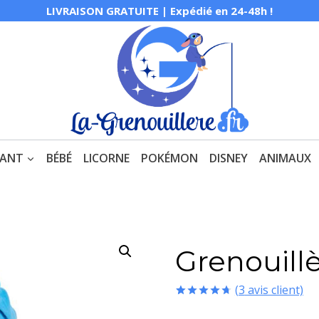
LIVRAISON GRATUITE | Expédié en 24-48h !
FANT
BÉBÉ
LICORNE
POKÉMON
DISNEY
ANIMAUX
Grenouill
(
3
avis client)
Noté
3
4.67
sur 5 basé