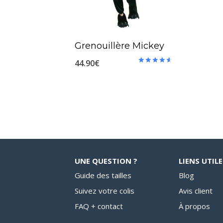
Grenouillère Mickey
44.90
€
Note
4.67
sur 5
UNE QUESTION ?
LIENS UTILE
Guide des tailles
Blog
Suivez votre colis
Avis client
FAQ + contact
À propos