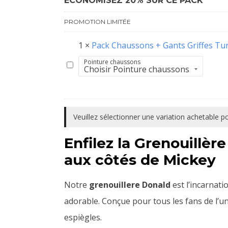
ÉCONOMISEZ 20% SUR CE PACK
PROMOTION LIMITÉE
1
×
Pack Chaussons + Gants Griffes Tu
Pointure chaussons
Pack
Chaussons
+
Gants
Veuillez sélectionner une variation achetable 
Griffes
Enfilez la Grenouillè
Turquoise
aux côtés de Mickey
Notre
grenouillere Donald
est l’incarnat
adorable. Conçue pour tous les fans de l’
espiègles.