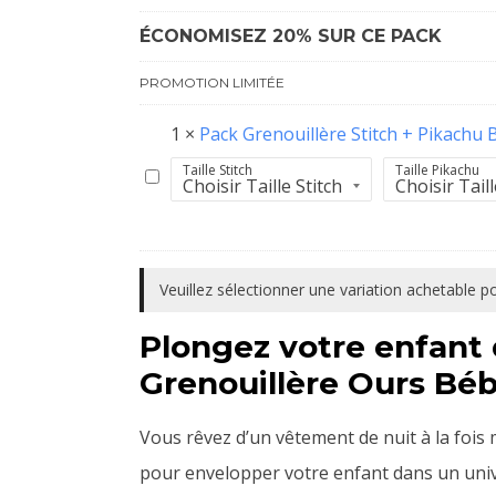
Ours
ÉCONOMISEZ 20% SUR CE PACK
Bébé
PROMOTION LIMITÉE
1
×
Pack Grenouillère Stitch + Pikachu
Taille Stitch
Taille Pikachu
Pack
Grenouillère
Stitch
+
Veuillez sélectionner une variation achetable 
Pikachu
Plongez votre enfant d
Bébé
Grenouillère Ours Bé
Vous rêvez d’un vêtement de nuit à la fois 
pour envelopper votre enfant dans un univ