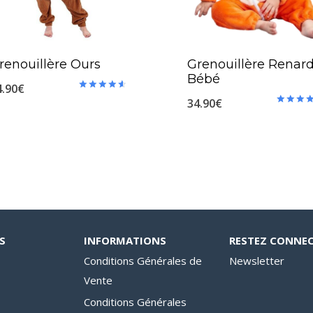
renouillère Ours
Grenouillère Renar
Bébé
4.90
€
Note
34.90
€
4.70
Note
sur 5
5.00
sur 5
S
INFORMATIONS
RESTEZ CONNE
Conditions Générales de
Newsletter
Vente
Conditions Générales