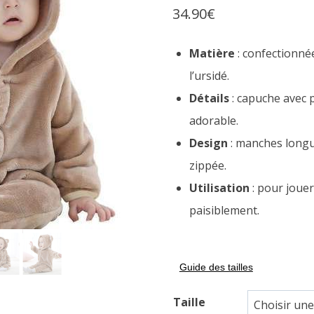
34.90
€
sur
notations
client
Matière
: confectionnée
l’ursidé.
Détails
: capuche avec p
adorable.
Design
: manches longu
zippée.
Utilisation
: pour joue
paisiblement.
Guide des tailles
Taille