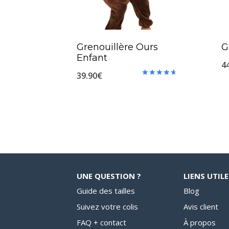
Grenouillère Ours
G
Enfant
4
39.90
€
Note
4.75
sur 5
UNE QUESTION ?
LIENS UTILE
Guide des tailles
Blog
Suivez votre colis
Avis client
FAQ + contact
À propos