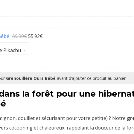
Le
Le
 Bébé
69.90
€
55.92
€
prix
prix
initial
actuel
était :
est :
69.90€.
55.92€.
pour
Grenouillère Ours Bébé
avant d’ajouter ce produit au panier.
ans la forêt pour une hibernat
bé
mignon, douillet et sécurisant pour votre petit(e) ? Notre
gr
ers cocooning et chaleureux, rappelant la douceur de la fo