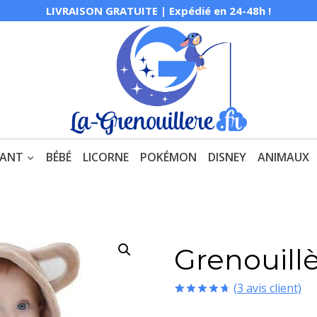
LIVRAISON GRATUITE | Expédié en 24-48h !
FANT
BÉBÉ
LICORNE
POKÉMON
DISNEY
ANIMAUX
Grenouill
(
3
avis client)
Noté
3
4.67
sur 5 basé