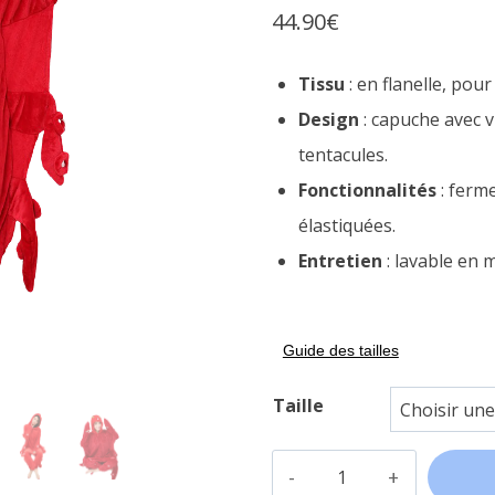
44.90
€
sur
notations
client
Tissu
: en flanelle, pou
Design
: capuche avec 
tentacules.
Fonctionnalités
: ferm
élastiquées.
Entretien
: lavable en 
Guide des tailles
Taille
quantité