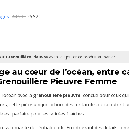
Le
Le
uges
44.90
€
35.92
€
prix
prix
initial
actuel
était :
est :
44.90€.
35.92€.
pour
Grenouillère Pieuvre
avant d’ajouter ce produit au panier.
ge au cœur de l’océan, entre 
Grenouillère Pieuvre Femme
l’océan avec la
grenouillere pieuvre
, conçue pour ceux qui 
rs, cette pièce unique arbore des tentacules qui ajoutent u
le est parfaite pour les soirées fraîches.
pressionnante du céphalopode. En intégrant des détails co