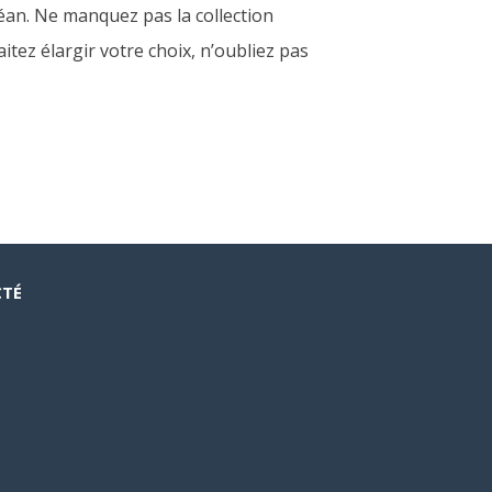
éan. Ne manquez pas la collection
itez élargir votre choix, n’oubliez pas
CTÉ