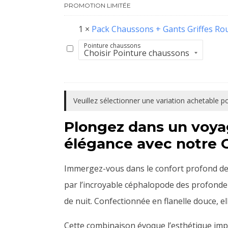
PROMOTION LIMITÉE
1
×
Pack Chaussons + Gants Griffes Ro
Pointure chaussons
Pack
Chaussons
+
Gants
Veuillez sélectionner une variation achetable 
Griffes
Plongez dans un voya
Rouges
élégance avec notre 
Immergez-vous dans le confort profond de 
par l’incroyable céphalopode des profondeu
de nuit. Confectionnée en flanelle douce, el
Cette combinaison évoque l’esthétique im