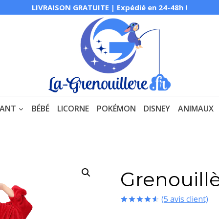
LIVRAISON GRATUITE | Expédié en 24-48h !
FANT
BÉBÉ
LICORNE
POKÉMON
DISNEY
ANIMAUX
Grenouill
(
5
avis client)
Noté
5
4.60
sur 5 basé